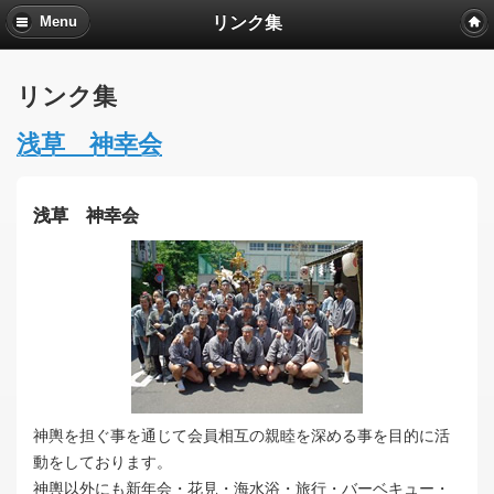
リンク集
Menu
リンク集
浅草 神幸会
浅草 神幸会
神輿を担ぐ事を通じて会員相互の親睦を深める事を目的に活
動をしております。
神輿以外にも新年会・花見・海水浴・旅行・バーベキュー・